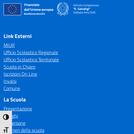
Istituto Comprensivo
"E. Galvaligi"
Solbiate Arno (VA)
— Visita la pagina iniziale della scuola
Link Esterni
MIUR
Ufficio Scolastico Regionale
Ufficio Scolastico Territoriale
Scuola in Chiaro
Iscrizioni On Line
Invalsi
Comune
La Scuola
Presentazione
I luoghi
Attiva/disattiva alto contrasto
Le persone
I numeri della scuola
Attiva/disattiva dimensione testo