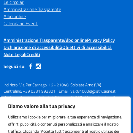
Le circolari
Amministrazione Trasparente
Albo online
Calendario Eventi
Amministrazione Trasparente
Albo online
Privacy Policy
Dichiarazione di accessibilità
Obiettivi di accessibilità
Note Legali
Crediti
Seguici su:
Indirizzo:
Via Per Carnago, 16 - 21048, Solbiate Arno (VA)
Centralino:
+39 0331 993301
Email:
vaic84000q@istruzione.it
Posta elettronica certificata (PEC):
vaic84000q@pec.istruzione.it
Diamo valore alla tua privacy
Codice fiscale: 80015980123
Codice meccanografico:
VAIC84000Q
Utilizziamo i cookie per migliorare la tua esperienza di navigazione,
Codice unico di fatturazione (CUF): UFBQUC
offrirti pubblicità o contenuti personalizzati e analizzare il nostro
traffico. Cliccando “Accetta tutti”, acconsenti al nostro utilizzo dei