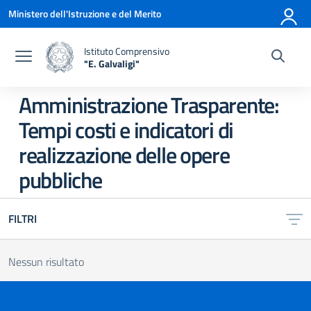
Vai ai contenuti
Vai al menu di navigazione
Vai al footer
Ministero dell'Istruzione e del Merito
Istituto Comprensivo
"E. Galvaligi"
— Visita la pagina iniziale della scuola
Amministrazione Trasparente:
Tempi costi e indicatori di
realizzazione delle opere
pubbliche
FILTRI
Nessun risultato