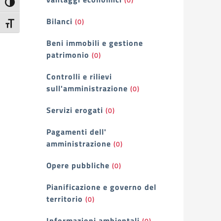
Attiva/disattiva alto contrasto
Bilanci
(0)
Attiva/disattiva dimensione testo
Beni immobili e gestione
patrimonio
(0)
Controlli e rilievi
sull'amministrazione
(0)
Servizi erogati
(0)
Pagamenti dell'
amministrazione
(0)
Opere pubbliche
(0)
Pianificazione e governo del
territorio
(0)
Informazioni ambientali
(0)