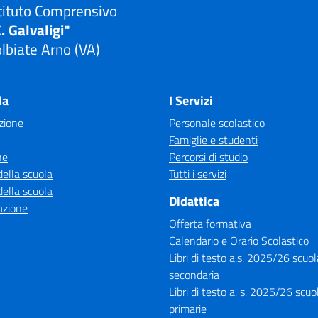
tituto Comprensivo
. Galvaligi"
lbiate Arno (VA)
Visita la pagina iniziale della scuola
la
I Servizi
zione
Personale scolastico
Famiglie e studenti
ne
Percorsi di studio
della scuola
Tutti i servizi
della scuola
Didattica
azione
Offerta formativa
Calendario e Orario Scolastico
Libri di testo a.s. 2025/26 scuol
secondaria
Libri di testo a. s. 2025/26 scuo
primarie