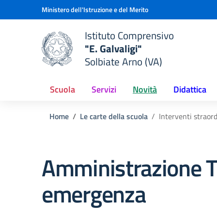
Vai ai contenuti
Vai al menu di navigazione
Vai al footer
Ministero dell'Istruzione e del Merito
Istituto Comprensivo
"E. Galvaligi"
e della scuola
Solbiate Arno (VA)
— Visita la pagina iniziale del
Scuola
Servizi
Novità
Didattica
Home
Le carte della scuola
Interventi straor
Amministrazione T
emergenza