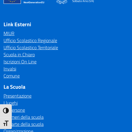
Solbiate Arno (VA)
— Visita la pagina iniziale della scuola
Link Esterni
MIUR
Ufficio Scolastico Regionale
Ufficio Scolastico Territoriale
Scuola in Chiaro
Iscrizioni On Line
Invalsi
Comune
La Scuola
Presentazione
I luoghi
Le persone
Attiva/disattiva alto contrasto
I numeri della scuola
Le carte della scuola
Attiva/disattiva dimensione testo
Organizzazione