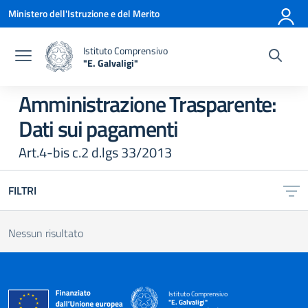
Vai ai contenuti
Vai al menu di navigazione
Vai al footer
Ministero dell'Istruzione e del Merito
Istituto Comprensivo
"E. Galvaligi"
— Visita la pagina iniziale della scuola
Amministrazione Trasparente:
Dati sui pagamenti
Art.4-bis c.2 d.lgs 33/2013
FILTRI
Nessun risultato
Istituto Comprensivo
"E. Galvaligi"