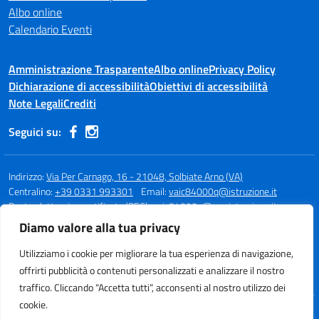
Albo online
Calendario Eventi
Amministrazione Trasparente
Albo online
Privacy Policy
Dichiarazione di accessibilità
Obiettivi di accessibilità
Note Legali
Crediti
Seguici su:
Indirizzo:
Via Per Carnago, 16 - 21048, Solbiate Arno (VA)
Centralino:
+39 0331 993301
Email:
vaic84000q@istruzione.it
Posta elettronica certificata (PEC):
vaic84000q@pec.istruzione.it
Diamo valore alla tua privacy
Codice fiscale: 80015980123
Codice meccanografico:
VAIC84000Q
Utilizziamo i cookie per migliorare la tua esperienza di navigazione,
Codice unico di fatturazione (CUF): UFBQUC
offrirti pubblicità o contenuti personalizzati e analizzare il nostro
traffico. Cliccando “Accetta tutti”, acconsenti al nostro utilizzo dei
cookie.
Idea e progetto di Designers Italia