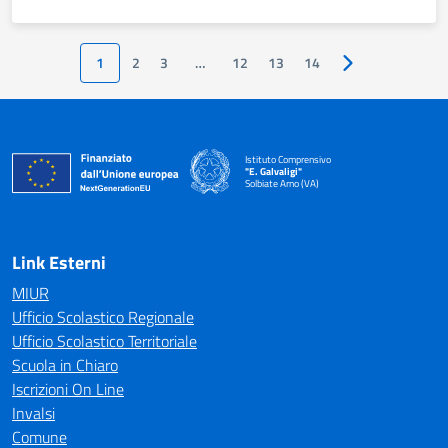
1
2
3
…
12
13
14
Pagina successiv
Istituto Comprensivo
"E. Galvaligi"
Solbiate Arno (VA)
— Visita la pagina iniziale della scuola
Link Esterni
MIUR
Ufficio Scolastico Regionale
Ufficio Scolastico Territoriale
Scuola in Chiaro
Iscrizioni On Line
Invalsi
Comune