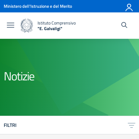
Vai ai contenuti
Vai al menu di navigazione
Vai al footer
Ministero dell'Istruzione e del Merito
Istituto Comprensivo
"E. Galvaligi"
— Visita la pagina iniziale della scuola
Notizie
FILTRI