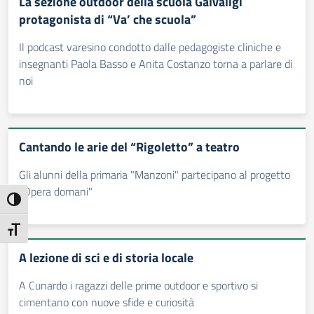
La sezione outdoor della scuola Galvaligi
protagonista di “Va’ che scuola”
Il podcast varesino condotto dalle pedagogiste cliniche e
insegnanti Paola Basso e Anita Costanzo torna a parlare di
noi
Cantando le arie del “Rigoletto” a teatro
Gli alunni della primaria "Manzoni" partecipano al progetto
"Opera domani"
Attiva/disattiva alto contrasto
Attiva/disattiva dimensione testo
A lezione di sci e di storia locale
A Cunardo i ragazzi delle prime outdoor e sportivo si
cimentano con nuove sfide e curiosità