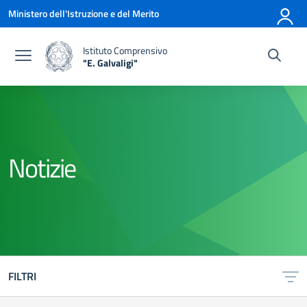
Vai ai contenuti
Vai al menu di navigazione
Vai al footer
Ministero dell'Istruzione e del Merito
Istituto Comprensivo
"E. Galvaligi"
— Visita la pagina iniziale della scuola
Notizie
FILTRI