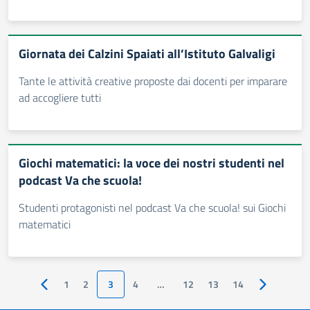
Giornata dei Calzini Spaiati all’Istituto Galvaligi
Tante le attività creative proposte dai docenti per imparare
ad accogliere tutti
Giochi matematici: la voce dei nostri studenti nel
podcast Va che scuola!
Studenti protagonisti nel podcast Va che scuola! sui Giochi
matematici
1
2
3
4
…
12
13
14
Pagina precedente
Pagina succ