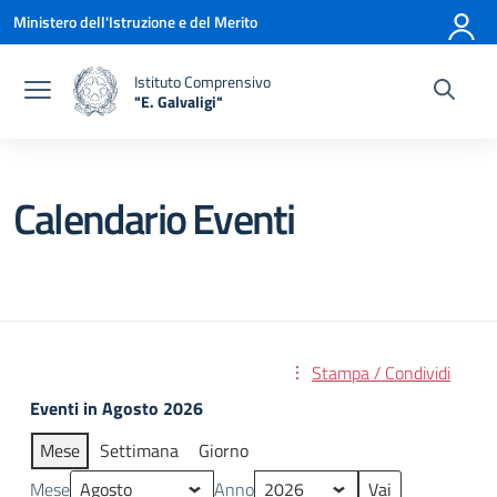
Vai ai contenuti
Vai al menu di navigazione
Vai al footer
Ministero dell'Istruzione e del Merito
Istituto Comprensivo
"E. Galvaligi"
— Visita la pagina iniziale della scuola
Calendario Eventi
Stampa / Condividi
Eventi in Agosto 2026
Mese
Settimana
Giorno
Mese
Anno