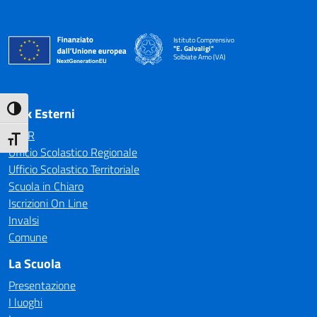
Istituto Comprensivo
"E. Galvaligi"
Solbiate Arno (VA)
— Visita la pagina iniziale della scuola
Link Esterni
Attiva/disattiva alto contrasto
MIUR
Attiva/disattiva dimensione testo
Ufficio Scolastico Regionale
Ufficio Scolastico Territoriale
Scuola in Chiaro
Iscrizioni On Line
Invalsi
Comune
La Scuola
Presentazione
I luoghi