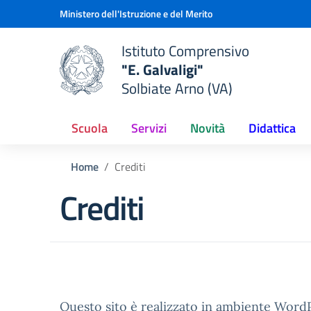
Vai ai contenuti
Vai al menu di navigazione
Vai al footer
Ministero dell'Istruzione e del Merito
Istituto Comprensivo
"E. Galvaligi"
e della scuola
Solbiate Arno (VA)
— Visita la pagina iniziale del
Scuola
Servizi
Novità
Didattica
Home
Crediti
Crediti
Questo sito è realizzato in ambiente Wor