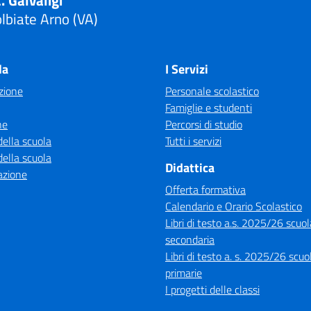
. Galvaligi"
lbiate Arno (VA)
Visita la pagina iniziale della scuola
la
I Servizi
zione
Personale scolastico
Famiglie e studenti
ne
Percorsi di studio
della scuola
Tutti i servizi
della scuola
Didattica
azione
Offerta formativa
Calendario e Orario Scolastico
Libri di testo a.s. 2025/26 scuol
secondaria
Libri di testo a. s. 2025/26 scuo
primarie
I progetti delle classi