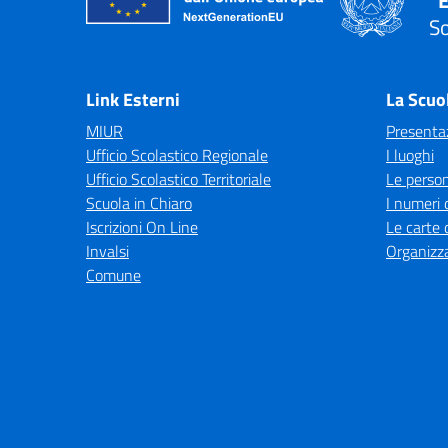
"E
So
— 
Link Esterni
La Scuo
MIUR
Presenta
Ufficio Scolastico Regionale
I luoghi
Ufficio Scolastico Territoriale
Le perso
Scuola in Chiaro
I numeri 
Iscrizioni On Line
Le carte 
Invalsi
Organizz
Comune