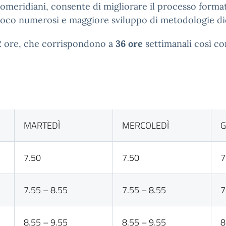
pomeridiani, consente di migliorare il processo form
i poco numerosi e maggiore sviluppo di metodologie di
2 ore, che corrispondono a
36 ore
settimanali così c
MARTEDÌ
MERCOLEDÌ
G
7.50
7.50
7
7.55 – 8.55
7.55 – 8.55
7
8.55 – 9.55
8.55 – 9.55
8