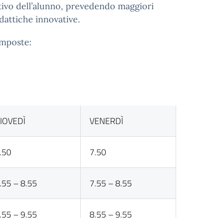
ativo dell’alunno, prevedendo maggiori
dattiche innovative.
omposte:
IOVEDÌ
VENERDÌ
.50
7.50
.55 – 8.55
7.55 – 8.55
.55 – 9.55
8.55 – 9.55