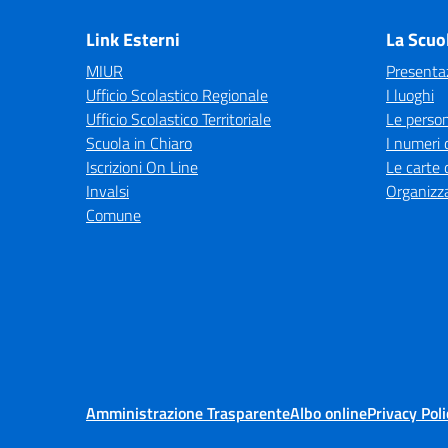
Link Esterni
La Scuo
MIUR
Presenta
Ufficio Scolastico Regionale
I luoghi
Ufficio Scolastico Territoriale
Le perso
Scuola in Chiaro
I numeri 
Iscrizioni On Line
Le carte 
Invalsi
Organizz
Comune
Amministrazione Trasparente
Albo online
Privacy Poli