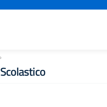
la scuola
o
 Scolastico