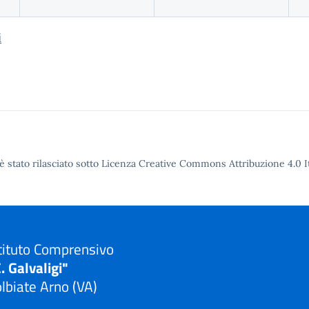
i
è stato rilasciato sotto Licenza Creative Commons Attribuzione 4.0 It
tituto Comprensivo
. Galvaligi"
lbiate Arno (VA)
Visita la pagina iniziale della scuola