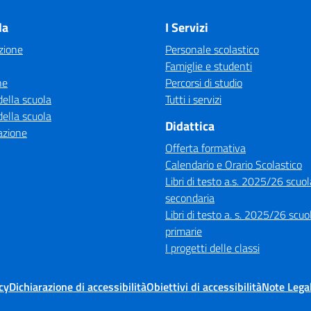
la
I Servizi
zione
Personale scolastico
Famiglie e studenti
ne
Percorsi di studio
della scuola
Tutti i servizi
della scuola
Didattica
azione
Offerta formativa
Calendario e Orario Scolastico
Libri di testo a.s. 2025/26 scuol
secondaria
Libri di testo a. s. 2025/26 scuo
primarie
I progetti delle classi
cy
Dichiarazione di accessibilità
Obiettivi di accessibilità
Note Legal