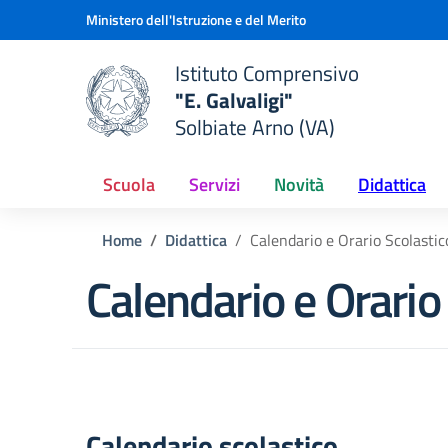
Vai ai contenuti
Vai al menu di navigazione
Vai al footer
Ministero dell'Istruzione e del Merito
Istituto Comprensivo
"E. Galvaligi"
e della scuola
Solbiate Arno (VA)
— Visita la pagina iniziale del
Scuola
Servizi
Novità
Didattica
Home
Didattica
Calendario e Orario Scolastic
Calendario e Orario
Calendario scolastico