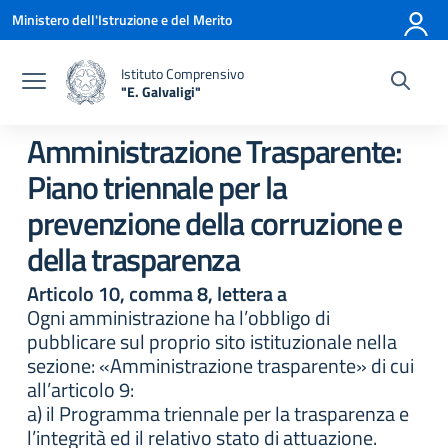
Vai ai contenuti
Vai al menu di navigazione
Vai al footer
Ministero dell'Istruzione e del Merito
Istituto Comprensivo
"E. Galvaligi"
— Visita la pagina iniziale della scuola
Amministrazione Trasparente:
Piano triennale per la
prevenzione della corruzione e
della trasparenza
Articolo 10, comma 8, lettera a
Ogni amministrazione ha l’obbligo di
pubblicare sul proprio sito istituzionale nella
sezione: «Amministrazione trasparente» di cui
all’articolo 9:
a) il Programma triennale per la trasparenza e
l’integrità ed il relativo stato di attuazione.