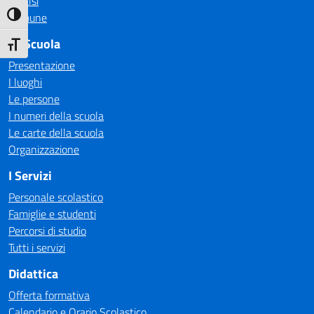
Invalsi
Comune
Attiva/disattiva alto contrasto
La Scuola
Attiva/disattiva dimensione testo
Presentazione
I luoghi
Le persone
I numeri della scuola
Le carte della scuola
Organizzazione
I Servizi
Personale scolastico
Famiglie e studenti
Percorsi di studio
Tutti i servizi
Didattica
Offerta formativa
Calendario e Orario Scolastico