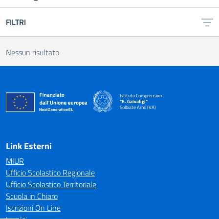
FILTRI
Nessun risultato
Istituto Comprensivo
"E. Galvaligi"
Solbiate Arno (VA)
— Visita la pagina iniziale della scuola
Link Esterni
MIUR
Ufficio Scolastico Regionale
Ufficio Scolastico Territoriale
Scuola in Chiaro
Iscrizioni On Line