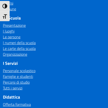
Invalsi
Attiva/disattiva alto contrasto
Comune
Attiva/disattiva dimensione testo
La Scuola
Presentazione
I luoghi
Le persone
I numeri della scuola
Le carte della scuola
Organizzazione
I Servizi
Personale scolastico
Famiglie e studenti
Percorsi di studio
Tutti i servizi
Didattica
Offerta formativa