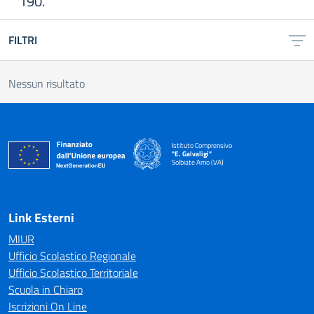
190.
FILTRI
Nessun risultato
Istituto Comprensivo
"E. Galvaligi"
Solbiate Arno (VA)
— Visita la pagina iniziale della scuola
Link Esterni
MIUR
Ufficio Scolastico Regionale
Ufficio Scolastico Territoriale
Scuola in Chiaro
Iscrizioni On Line