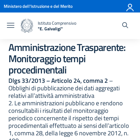
Vai ai contenuti
Vai al menu di navigazione
Vai al footer
Ministero dell'Istruzione e del Merito
Istituto Comprensivo
"E. Galvaligi"
— Visita la pagina iniziale della scuola
Amministrazione Trasparente:
Monitoraggio tempi
procedimentali
Dlgs 33/2013 – Articolo 24, comma 2
–
Obblighi di pubblicazione dei dati aggregati
relativi all’attività amministrativa
2. Le amministrazioni pubblicano e rendono
consultabili i risultati del monitoraggio
periodico concernente il rispetto dei tempi
procedimentali effettuato ai sensi dell’articolo
1, comma 28, della legge 6 novembre 2012, n.