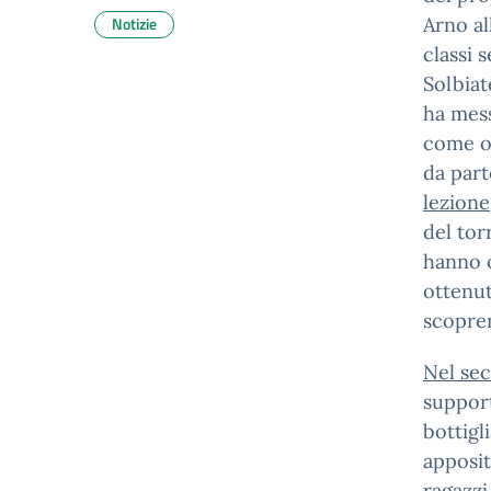
Notizie
Arno al
classi 
Solbiat
ha mess
come ob
da part
lezione
del tor
hanno o
ottenut
scopren
Nel se
support
bottigl
apposit
ragazzi