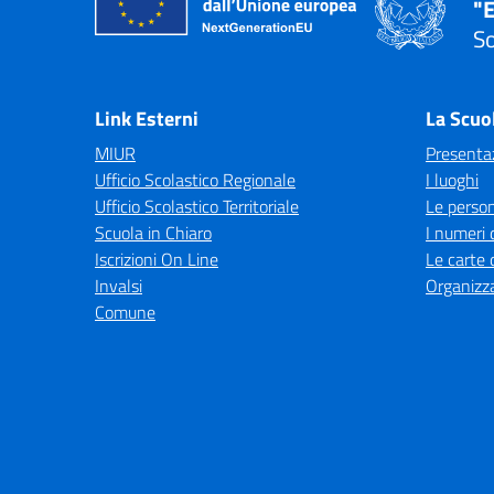
"E
So
— 
Link Esterni
La Scuo
MIUR
Presenta
Ufficio Scolastico Regionale
I luoghi
Ufficio Scolastico Territoriale
Le perso
Scuola in Chiaro
I numeri 
Iscrizioni On Line
Le carte 
Invalsi
Organizz
Comune