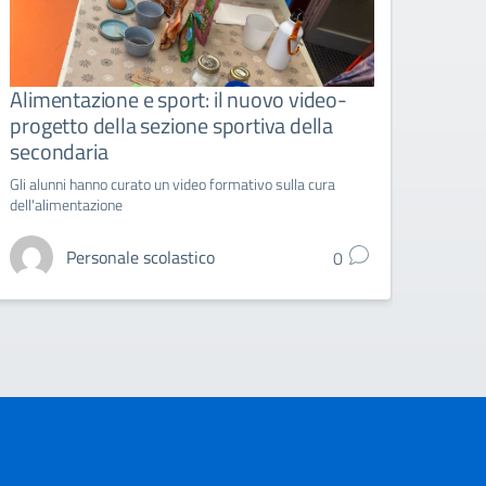
Alimentazione e sport: il nuovo video-
La s
progetto della sezione sportiva della
Gazz
secondaria
più a
Gli alunni hanno curato un video formativo sulla cura
Un'avv
dell'alimentazione
entus
Personale scolastico
0