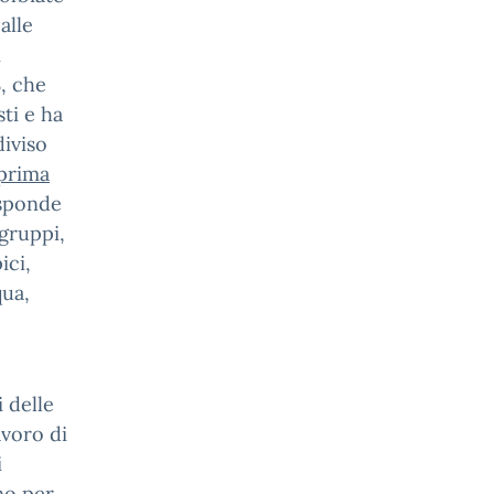
alle
i
S, che
ti e ha
diviso
prima
 sponde
 gruppi,
ici,
qua,
i delle
avoro di
i
no per