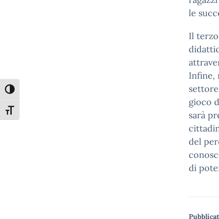
le succe
Il ter
didatti
attrave
Infine,
settore
Attiva/disattiva alto contrasto
gioco d
Attiva/disattiva dimensione testo
sarà pr
cittadi
del per
conosce
di pote
Pubblicat