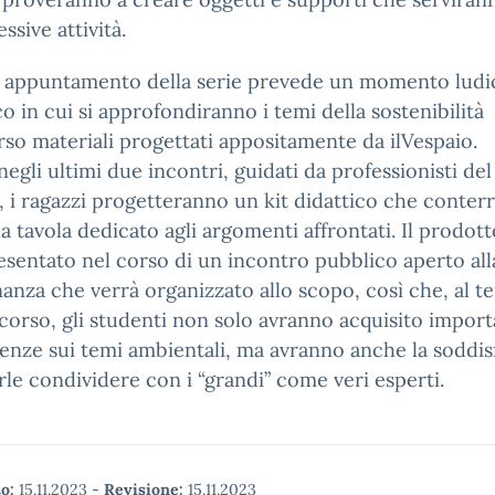
ssive attività.
zo appuntamento della serie prevede un momento ludi
co in cui si approfondiranno i temi della sostenibilità
rso materiali progettati appositamente da ilVespaio.
 negli ultimi due incontri, guidati da professionisti del
, i ragazzi progetteranno un kit didattico che conter
a tavola dedicato agli argomenti affrontati. Il prodott
esentato nel corso di un incontro pubblico aperto all
nanza che verrà organizzato allo scopo, così che, al t
corso, gli studenti non solo avranno acquisito import
nze sui temi ambientali, ma avranno anche la soddis
rle condividere con i “grandi” come veri esperti.
o:
15.11.2023
-
Revisione:
15.11.2023