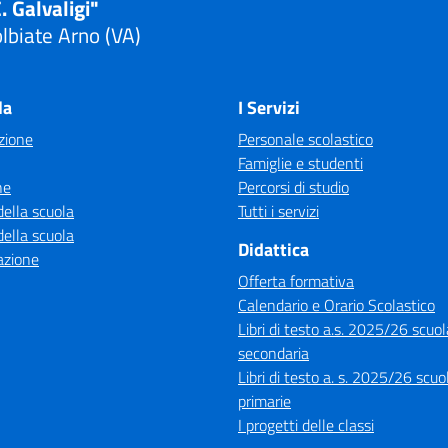
. Galvaligi"
lbiate Arno (VA)
Visita la pagina iniziale della scuola
la
I Servizi
zione
Personale scolastico
Famiglie e studenti
ne
Percorsi di studio
della scuola
Tutti i servizi
della scuola
Didattica
azione
Offerta formativa
Calendario e Orario Scolastico
Libri di testo a.s. 2025/26 scuol
secondaria
Libri di testo a. s. 2025/26 scuo
primarie
I progetti delle classi