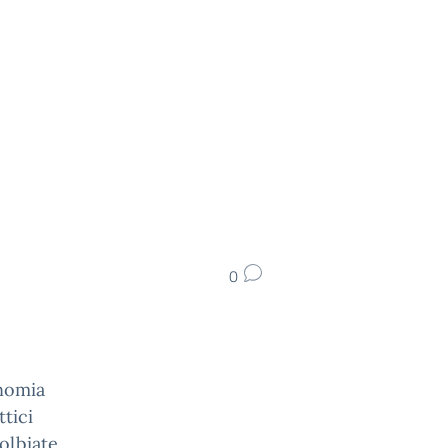
0
onomia
ttici
olbiate