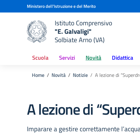
Vai ai contenuti
Vai al menu di navigazione
Vai al footer
Ministero dell'Istruzione e del Merito
Istituto Comprensivo
"E. Galvaligi"
e della scuola
Solbiate Arno (VA)
— Visita la pagina iniziale del
Scuola
Servizi
Novità
Didattica
Home
Novità
Notizie
A lezione di “Superdr
A lezione di “Super
Imparare a gestire correttamente l’acqua 