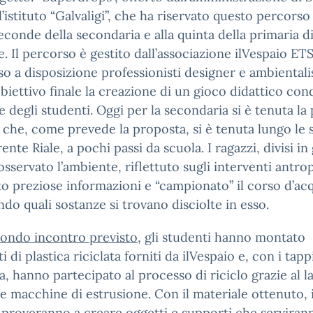
l’istituto “Galvaligi”, che ha riservato questo percorso 
seconde della secondaria e alla quinta della primaria d
e. Il percorso è gestito dall’associazione ilVespaio ET
o a disposizione professionisti designer e ambientalis
iettivo finale la creazione di un gioco didattico con
e degli studenti. Oggi per la secondaria si è tenuta la
che, come prevede la proposta, si è tenuta lungo le
rente Riale, a pochi passi da scuola. I ragazzi, divisi in
sservato l’ambiente, riflettuto sugli interventi antrop
o preziose informazioni e “campionato” il corso d’ac
do quali sostanze si trovano disciolte in esso.
condo incontro previsto
, gli studenti hanno montato
i di plastica riciclata forniti da ilVespaio e, con i tapp
ia, hanno partecipato al processo di riciclo grazie al l
e macchine di estrusione. Con il materiale ottenuto, 
 proveranno a creare oggetti e supporti che serviran