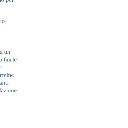
co-
rà un
o finale
a
ermine
anti
fazione