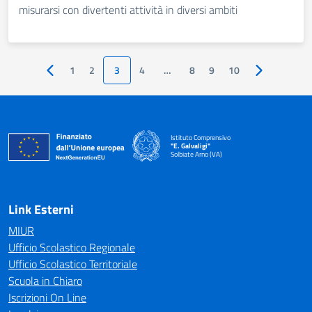
misurarsi con divertenti attività in diversi ambiti
1
2
3
4
…
8
9
10
Pagina precedente
Pagina succe
Istituto Comprensivo
"E. Galvaligi"
Solbiate Arno (VA)
— Visita la pagina iniziale della scuola
Link Esterni
MIUR
Ufficio Scolastico Regionale
Ufficio Scolastico Territoriale
Scuola in Chiaro
Iscrizioni On Line