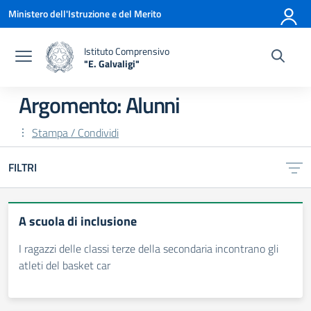
Vai ai contenuti
Vai al menu di navigazione
Vai al footer
Ministero dell'Istruzione e del Merito
Istituto Comprensivo
"E. Galvaligi"
— Visita la pagina iniziale della scuola
Argomento: Alunni
Stampa / Condividi
FILTRI
A scuola di inclusione
I ragazzi delle classi terze della secondaria incontrano gli
atleti del basket car