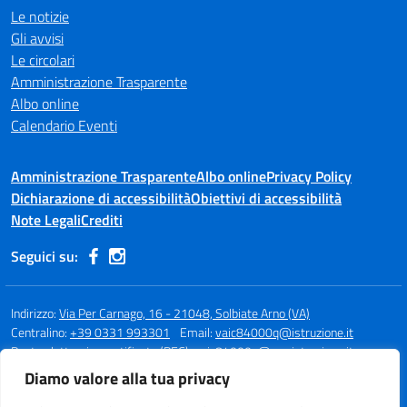
Le notizie
Gli avvisi
Le circolari
Amministrazione Trasparente
Albo online
Calendario Eventi
Amministrazione Trasparente
Albo online
Privacy Policy
Dichiarazione di accessibilità
Obiettivi di accessibilità
Note Legali
Crediti
Seguici su:
Indirizzo:
Via Per Carnago, 16 - 21048, Solbiate Arno (VA)
Centralino:
+39 0331 993301
Email:
vaic84000q@istruzione.it
Posta elettronica certificata (PEC):
vaic84000q@pec.istruzione.it
Diamo valore alla tua privacy
Codice fiscale: 80015980123
Codice meccanografico:
VAIC84000Q