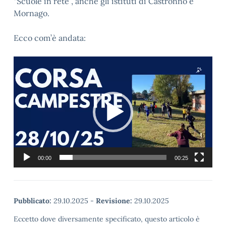
“Scuole in rete”, anche gli istituti di Castronno e
Mornago.
Ecco com’è andata:
Video
Player
00:00
00:25
Pubblicato:
29.10.2025
-
Revisione:
29.10.2025
Eccetto dove diversamente specificato, questo articolo è