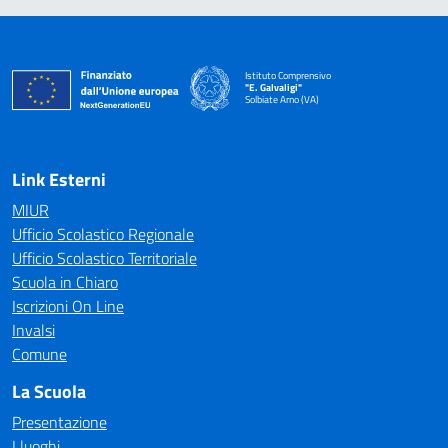
Istituto Comprensivo
"E. Galvaligi"
Solbiate Arno (VA)
— Visita la pagina iniziale della scuola
Link Esterni
MIUR
Ufficio Scolastico Regionale
Ufficio Scolastico Territoriale
Scuola in Chiaro
Iscrizioni On Line
Invalsi
Comune
La Scuola
Presentazione
I luoghi