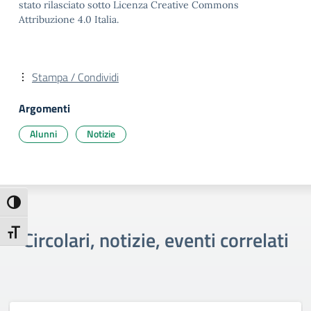
stato rilasciato sotto Licenza Creative Commons
Attribuzione 4.0 Italia.
Stampa / Condividi
Argomenti
Alunni
Notizie
Attiva/disattiva alto contrasto
Circolari, notizie, eventi correlati
Attiva/disattiva dimensione testo