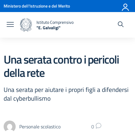
Vai ai contenuti
Vai al menu di navigazione
Vai al footer
Ministero dell'Istruzione e del Merito
Istituto Comprensivo
"E. Galvaligi"
— Visita la pagina iniziale della scuola
Una serata contro i pericoli
della rete
Una serata per aiutare i propri figli a difendersi
dal cyberbullismo
Personale scolastico
0