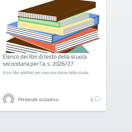
Elenco dei libri di testo della scuola
Music
secondaria per l’a. s. 2026/27
scol
Ecco i libri adottati per ciascuna classe della scuola
Venerd
un'int
Personale scolastico
0