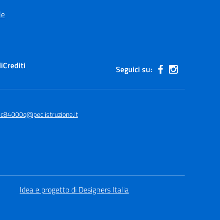
le
i
Crediti
Seguici su:
ic84000q@pec.istruzione.it
Idea e progetto di Designers Italia