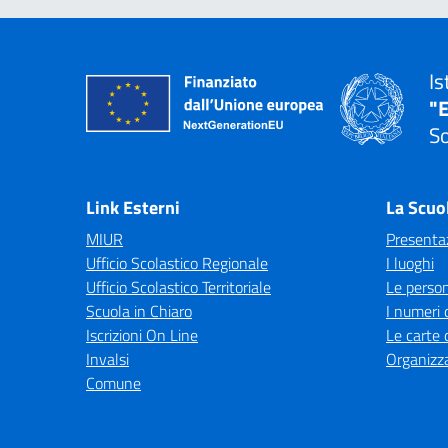
Is
"E
So
— 
Link Esterni
La Scuo
MIUR
Presenta
Ufficio Scolastico Regionale
I luoghi
Ufficio Scolastico Territoriale
Le perso
Scuola in Chiaro
I numeri 
Iscrizioni On Line
Le carte 
Invalsi
Organizz
Comune