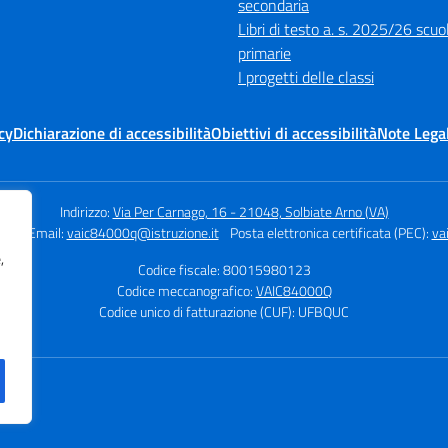
secondaria
Libri di testo a. s. 2025/26 scuo
primarie
I progetti delle classi
cy
Dichiarazione di accessibilità
Obiettivi di accessibilità
Note Legal
Indirizzo:
Via Per Carnago, 16 - 21048, Solbiate Arno (VA)
301
Email:
vaic84000q@istruzione.it
Posta elettronica certificata (PEC):
va
,
Codice fiscale: 80015980123
Codice meccanografico:
VAIC84000Q
Codice unico di fatturazione (CUF): UFBQUC