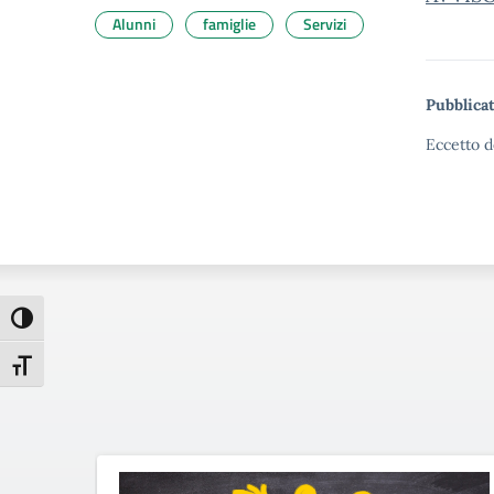
Alunni
famiglie
Servizi
Pubblicat
Eccetto d
Attiva/disattiva alto contrasto
Attiva/disattiva dimensione testo