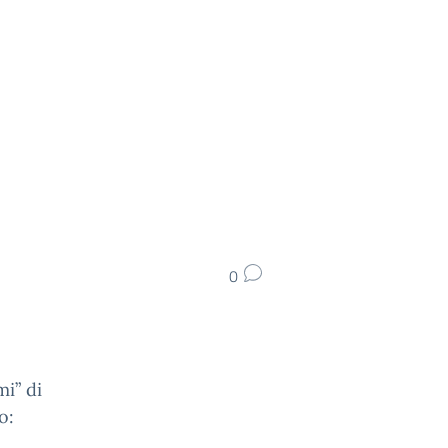
0
mi” di
o: