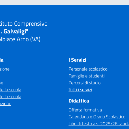
tituto Comprensivo
. Galvaligi"
lbiate Arno (VA)
Visita la pagina iniziale della scuola
la
I Servizi
zione
Personale scolastico
Famiglie e studenti
ne
Percorsi di studio
della scuola
Tutti i servizi
della scuola
Didattica
azione
Offerta formativa
Calendario e Orario Scolastico
Libri di testo a.s. 2025/26 scuol