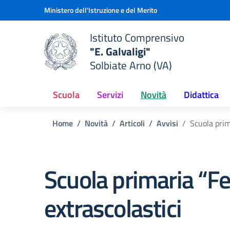
Vai ai contenuti
Vai al menu di navigazione
Vai al footer
Ministero dell'Istruzione e del Merito
Istituto Comprensivo
"E. Galvaligi"
e della scuola
Solbiate Arno (VA)
— Visita la pagina iniziale del
Scuola
Servizi
Novità
Didattica
Home
Novità
Articoli
Avvisi
Scuola prim
Scuola primaria “Fe
extrascolastici