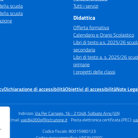
della scuola
Tutti i servizi
della scuola
Didattica
azione
Offerta formativa
Calendario e Orario Scolastico
Libri di testo a.s. 2025/26 scuol
secondaria
Libri di testo a. s. 2025/26 scuo
primarie
I progetti delle classi
cy
Dichiarazione di accessibilità
Obiettivi di accessibilità
Note Legal
Indirizzo:
Via Per Carnago, 16 - 21048, Solbiate Arno (VA)
301
Email:
vaic84000q@istruzione.it
Posta elettronica certificata (PEC):
va
,
Codice fiscale: 80015980123
Codice meccanografico:
VAIC84000Q