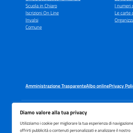
Scuola in Chiaro
I numeri 
Iscrizioni On Line
Le carte 
Invalsi
Organizz
Comune
Amministrazione Trasparente
Albo online
Privacy Poli
Diamo valore alla tua privacy
Centralino:
+39 0331 993
Utilizziamo i cookie per migliorare la tua esperienza di navigazione
offrirti pubblicità o contenuti personalizzati e analizzare il nostro