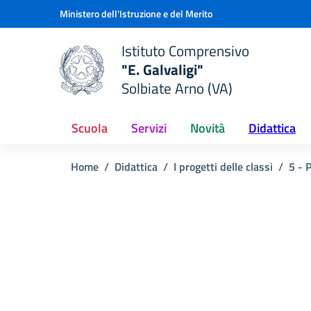
Vai ai contenuti
Vai al menu di navigazione
Vai al footer
Ministero dell'Istruzione e del Merito
Istituto Comprensivo
"E. Galvaligi"
e della scuola
Solbiate Arno (VA)
— Visita la pagina iniziale del
Scuola
Servizi
Novità
Didattica
Home
Didattica
I progetti delle classi
5 - 