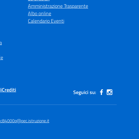
Amministrazione Trasparente
Albo online
Calendario Eventi
a
le
i
Crediti
Seguici su:
ic84000q@pec.istruzione.it