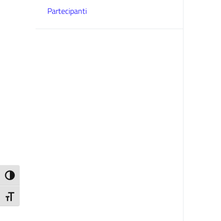
Partecipanti
Attiva/disattiva alto contrasto
Attiva/disattiva dimensione testo