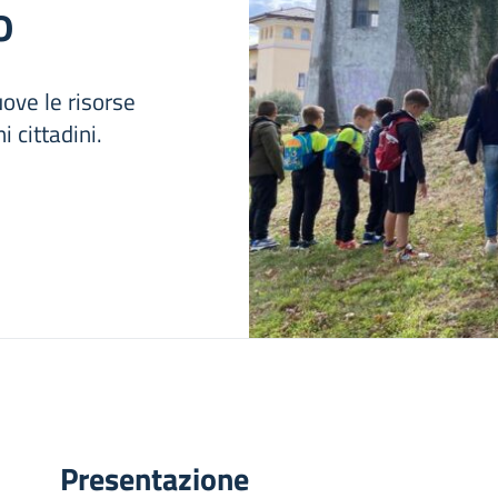
o
uove le risorse
i cittadini.
Presentazione