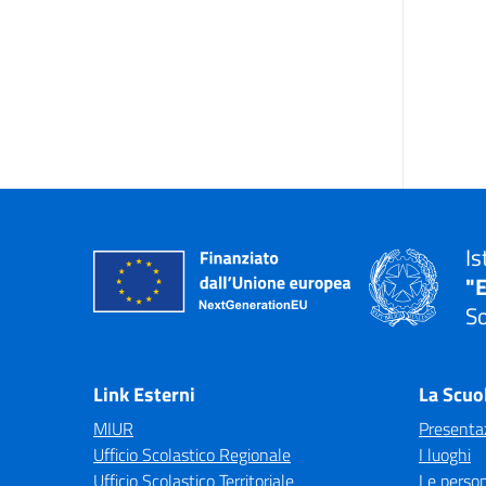
Is
"E
So
— 
Link Esterni
La Scuo
MIUR
Presenta
Ufficio Scolastico Regionale
I luoghi
Ufficio Scolastico Territoriale
Le perso