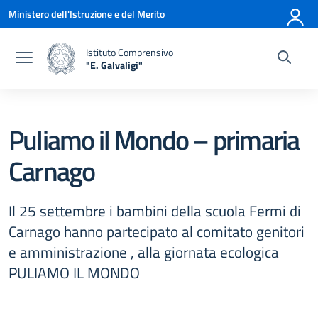
Vai ai contenuti
Vai al menu di navigazione
Vai al footer
Ministero dell'Istruzione e del Merito
Istituto Comprensivo
"E. Galvaligi"
— Visita la pagina iniziale della scuola
Puliamo il Mondo – primaria
Carnago
Il 25 settembre i bambini della scuola Fermi di
Carnago hanno partecipato al comitato genitori
e amministrazione , alla giornata ecologica
PULIAMO IL MONDO