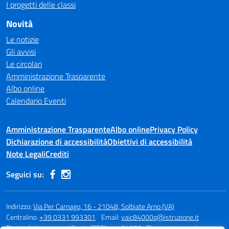
I progetti delle classi
Novità
Le notizie
Gli avvisi
Le circolari
Amministrazione Trasparente
Albo online
Calendario Eventi
Amministrazione Trasparente
Albo online
Privacy Policy
Dichiarazione di accessibilità
Obiettivi di accessibilità
Note Legali
Crediti
Seguici su:
Indirizzo:
Via Per Carnago, 16 - 21048, Solbiate Arno (VA)
Centralino:
+39 0331 993301
Email:
vaic84000q@istruzione.it
Posta elettronica certificata (PEC):
vaic84000q@pec.istruzione.it