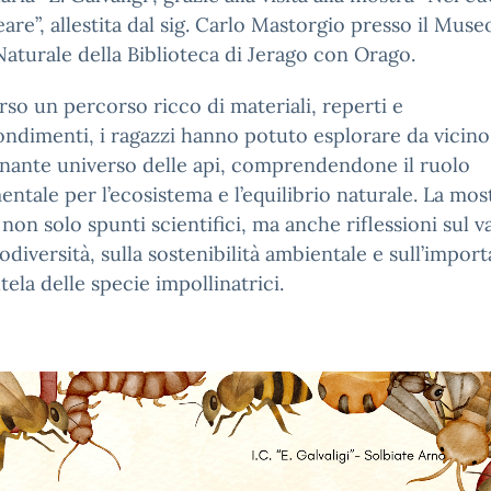
veare”, allestita dal sig. Carlo Mastorgio presso il Muse
Naturale della Biblioteca di Jerago con Orago.
rso un percorso ricco di materiali, reperti e
ndimenti, i ragazzi hanno potuto esplorare da vicino
cinante universo delle api, comprendendone il ruolo
ntale per l’ecosistema e l’equilibrio naturale. La mos
 non solo spunti scientifici, ma anche riflessioni sul v
iodiversità, sulla sostenibilità ambientale e sull’impor
utela delle specie impollinatrici.