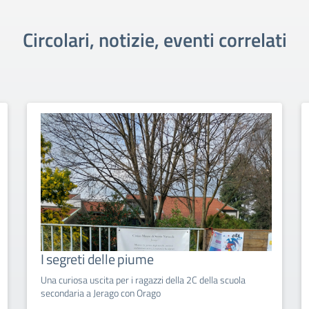
Circolari, notizie, eventi correlati
I segreti delle piume
Una curiosa uscita per i ragazzi della 2C della scuola
secondaria a Jerago con Orago