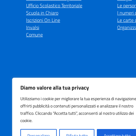
Ufficio Scolastico Territoriale
Le perso
Scuola in Chiaro
I numeri 
Iscrizioni On Line
Le carte 
Invalsi
Organizz
Comune
Diamo valore alla tua privacy
Amministrazione Trasparente
Albo online
Privacy Poli
Utilizziamo i cookie per migliorare la tua esperienza di navigazione
offrirti pubblicità o contenuti personalizzati e analizzare il nostro
traffico. Cliccando “Accetta tutti”, acconsenti al nostro utilizzo dei
cookie.
Centralino:
+39 0331 993
Personalizza
Rifiuta tutto
Accettare tutto