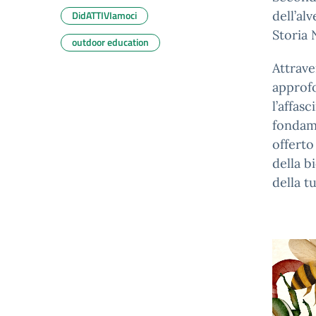
DidATTIVIamoci
dell’al
Storia 
outdoor education
Attrave
approfo
l’affas
fondame
offerto
della b
della t
Video
Player