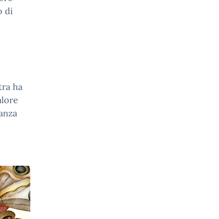
o di
tra ha
alore
tanza