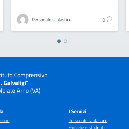
Personale scolastico
0
tituto Comprensivo
. Galvaligi"
lbiate Arno (VA)
Visita la pagina iniziale della scuola
la
I Servizi
zione
Personale scolastico
Famiglie e studenti