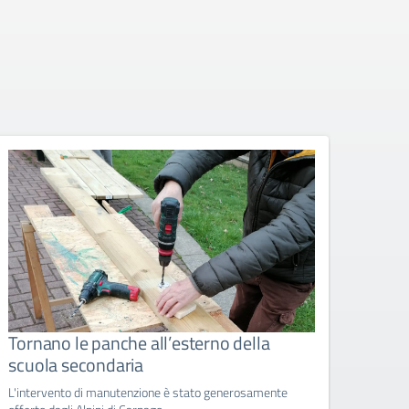
Tornano le panche all’esterno della
Tra S
scuola secondaria
scop
L'intervento di manutenzione è stato generosamente
Un'usci