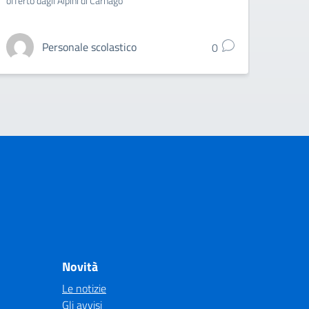
offerto dagli Alpini di Carnago
Personale scolastico
0
Novità
Le notizie
Gli avvisi