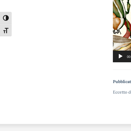
Attiva/disattiva alto contrasto
Attiva/disattiva dimensione testo
00
Pubblicat
Eccetto d