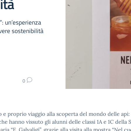
ità
e”: un’esperienza
ere sostenibilità
0
 e proprio viaggio alla scoperta del mondo delle api:
che hanno vissuto gli alunni delle classi 1A e 1C della 
ria “E. Galvaligi”, grazie alla visita alla mostra “Nel c