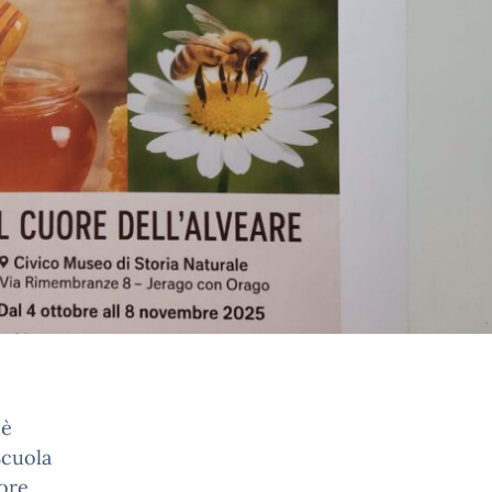
 è
Scuola
uore