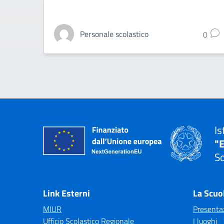
Personale scolastico
0
Is
"E
So
— 
Link Esterni
La Scuo
MIUR
Presenta
Ufficio Scolastico Regionale
I luoghi