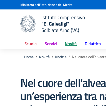
Vai ai contenuti
Vai al menu di navigazione
Vai al footer
Ministero dell'Istruzione e del Merito
Istituto Comprensivo
"E. Galvaligi"
e della scuola
Solbiate Arno (VA)
— Visita la pagina iniziale del
Scuola
Servizi
Novità
Didattica
Home
Novità
Notizie
Nel cuore dell’alvear
Nel cuore dell’alvea
un’esperienza tra n