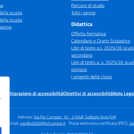
ne
Percorsi di studio
della scuola
Tutti i servizi
della scuola
Didattica
azione
Offerta formativa
Calendario e Orario Scolastico
Libri di testo a.s. 2025/26 scuol
secondaria
Libri di testo a. s. 2025/26 scuo
primarie
I progetti delle classi
cy
Dichiarazione di accessibilità
Obiettivi di accessibilità
Note Legal
,
Indirizzo:
Via Per Carnago, 16 - 21048, Solbiate Arno (VA)
301
Email:
vaic84000q@istruzione.it
Posta elettronica certificata (PEC):
va