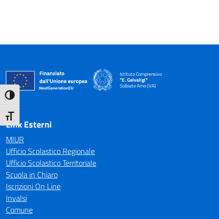
Istituto Comprensivo
"E. Galvaligi"
Solbiate Arno (VA)
— Visita la pagina iniziale della scuola
Attiva/disattiva alto contrasto
Attiva/disattiva dimensione testo
Link Esterni
MIUR
Ufficio Scolastico Regionale
Ufficio Scolastico Territoriale
Scuola in Chiaro
Iscrizioni On Line
Invalsi
Comune