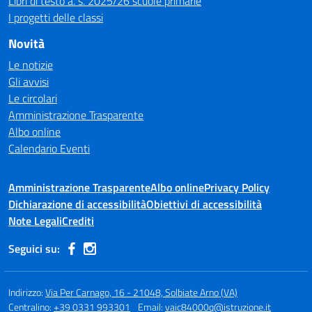
Libri di testo a. s. 2025/26 scuole primarie
I progetti delle classi
Novità
Le notizie
Gli avvisi
Le circolari
Amministrazione Trasparente
Albo online
Calendario Eventi
Amministrazione Trasparente
Albo online
Privacy Policy
Dichiarazione di accessibilità
Obiettivi di accessibilità
Note Legali
Crediti
Seguici su:
Indirizzo:
Via Per Carnago, 16 - 21048, Solbiate Arno (VA)
Centralino:
+39 0331 993301
Email:
vaic84000q@istruzione.it