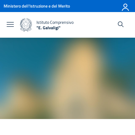
Vai ai contenuti
Vai al menu di navigazione
Vai al footer
Ministero dell'Istruzione e del Merito
Istituto Comprensivo
"E. Galvaligi"
— Visita la pagina iniziale della scuola