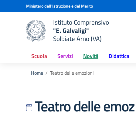
Vai ai contenuti
Vai al menu di navigazione
Vai al footer
Ministero dell'Istruzione e del Merito
Istituto Comprensivo
"E. Galvaligi"
e della scuola
Solbiate Arno (VA)
— Visita la pagina iniziale del
Scuola
Servizi
Novità
Didattica
Home
Teatro delle emozioni
Teatro delle emoz