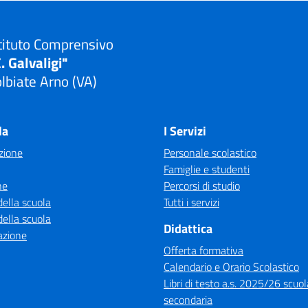
tituto Comprensivo
. Galvaligi"
lbiate Arno (VA)
Visita la pagina iniziale della scuola
la
I Servizi
zione
Personale scolastico
Famiglie e studenti
ne
Percorsi di studio
della scuola
Tutti i servizi
della scuola
Didattica
azione
Offerta formativa
Calendario e Orario Scolastico
Libri di testo a.s. 2025/26 scuol
secondaria