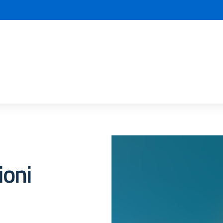
la scuola
ioni