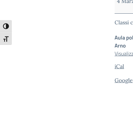
4 Mar
Classi 
Attiva/disattiva alto contrasto
Aula pol
Attiva/disattiva dimensione testo
Arno
Visualiz
iCal
Google