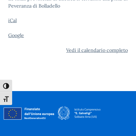
Peveranza di Bolladello
iCal
Google
Vedi il calendario completo
Attiva/disattiva alto contrasto
Attiva/disattiva dimensione testo
Istituto Comprensivo
"E. Galvaligi"
Solbiate Arno (VA)
— Visita la pagina iniziale della scuola