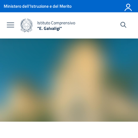
Vai ai contenuti
Vai al menu di navigazione
Vai al footer
Ministero dell'Istruzione e del Merito
Istituto Comprensivo
"E. Galvaligi"
— Visita la pagina iniziale della scuola