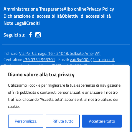
Amministrazione Trasparente
Albo online
Privacy Policy
Dichiarazione di accessibilità
Obiettivi di accessibilità
Note Legali
Crediti
Seguici su:
Indirizzo:
Via Per Carnago, 16 - 21048, Solbiate Arno (VA)
Centralino:
+39 0331 993301
Email:
vaic84000q@istruzione.it
Posta elettronica certificata (PEC):
vaic84000q@pec.istruzione.it
Diamo valore alla tua privacy
Codice fiscale: 80015980123
Codice meccanografico:
VAIC84000Q
Utilizziamo i cookie per migliorare la tua esperienza di navigazione,
Codice unico di fatturazione (CUF): UFBQUC
offrirti pubblicità o contenuti personalizzati e analizzare il nostro
traffico. Cliccando “Accetta tutti”, acconsenti al nostro utilizzo dei
cookie.
Idea e progetto di Designers Italia
Personalizza
Rifiuta tutto
Accettare tutto