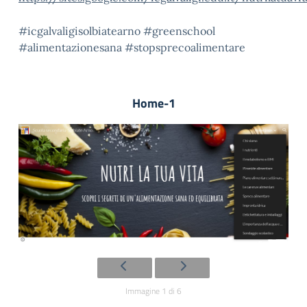
#icgalvaligisolbiatearno
#greenschool
#alimentazionesana
#stopsprecoalimentare
Home-1
Immagine 1 di 6