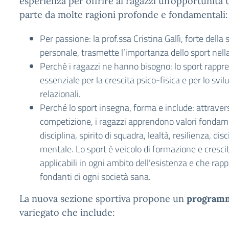
esperienza per offrire ai ragazzi un’opportunità un
parte da molte ragioni profonde e fondamentali:
Per passione: la prof.ssa Cristina Gallì, forte della
personale, trasmette l’importanza dello sport nella
Perché i ragazzi ne hanno bisogno: lo sport rapp
essenziale per la crescita psico-fisica e per lo svil
relazionali.
Perché lo sport insegna, forma e include: attraver
competizione, i ragazzi apprendono valori fondamen
disciplina, spirito di squadra, lealtà, resilienza, dis
mentale. Lo sport è veicolo di formazione e crescit
applicabili in ogni ambito dell’esistenza e che rapp
fondanti di ogni società sana.
La nuova sezione sportiva propone un
program
variegato che include: