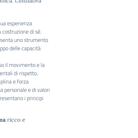
ica. L’iniziativa
 sua esperienza
 costruzione di sé.
resenta uno strumento
uppo delle capacità
so il movimento e la
tali di rispetto,
ciplina e forza
a personale e di valori
resentano i principi
ma
ricco e