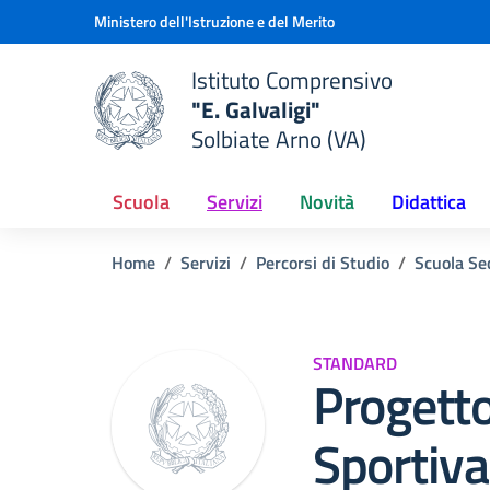
Vai ai contenuti
Vai al menu di navigazione
Vai al footer
Ministero dell'Istruzione e del Merito
Istituto Comprensivo
"E. Galvaligi"
e della scuola
Solbiate Arno (VA)
— Visita la pagina iniziale del
Scuola
Servizi
Novità
Didattica
Home
Servizi
Percorsi di Studio
Scuola Se
STANDARD
Progett
Sportiva