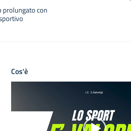
 prolungato con
sportivo
Cos'è
Video
Player