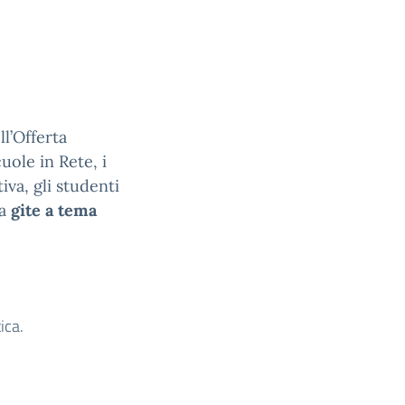
ll’Offerta
uole in Rete, i
va, gli studenti
 a
gite a tema
ica.