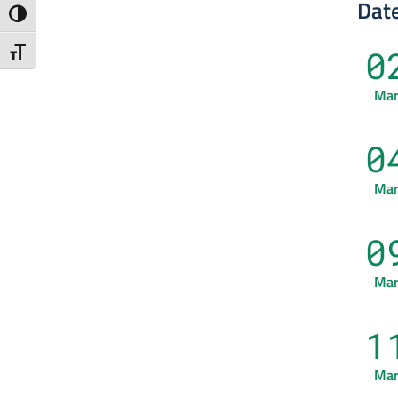
Date
Attiva/disattiva alto contrasto
0
Attiva/disattiva dimensione testo
Ma
0
Ma
0
Ma
1
Ma