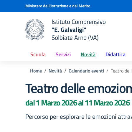
Vai ai contenuti
Vai al menu di navigazione
Vai al footer
Ministero dell'Istruzione e del Merito
Istituto Comprensivo
"E. Galvaligi"
e della scuola
Solbiate Arno (VA)
— Visita la pagina iniziale del
Scuola
Servizi
Novità
Didattica
Home
Novità
Calendario eventi
Teatro del
Teatro delle emozion
dal 1 Marzo 2026 al 11 Marzo 2026
Percorso per esplorare le emozioni attrav