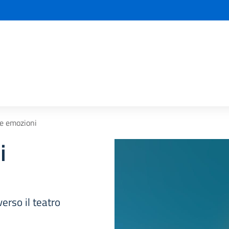
la scuola
le emozioni
i
erso il teatro