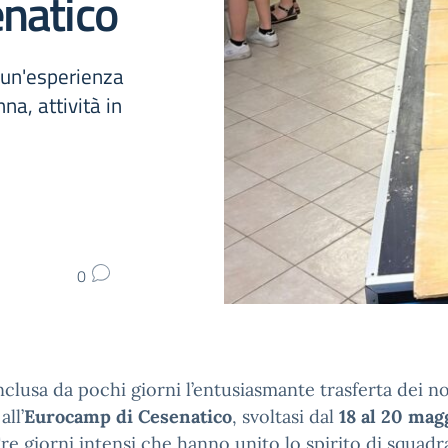
enatico
 un'esperienza
na, attività in
0
nclusa da pochi giorni l’entusiasmante trasferta dei no
all’
Eurocamp di Cesenatico
, svoltasi dal
18 al 20 mag
Tre giorni intensi che hanno unito lo spirito di squadr