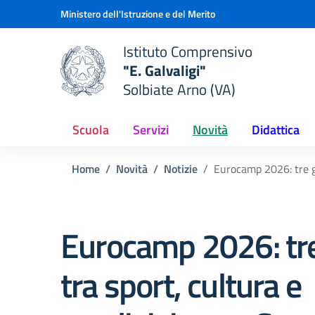
Vai ai contenuti
Vai al menu di navigazione
Vai al footer
Ministero dell'Istruzione e del Merito
Istituto Comprensivo
"E. Galvaligi"
e della scuola
Solbiate Arno (VA)
— Visita la pagina iniziale del
Scuola
Servizi
Novità
Didattica
Home
Novità
Notizie
Eurocamp 2026: tre gi
Eurocamp 2026: tre
tra sport, cultura e