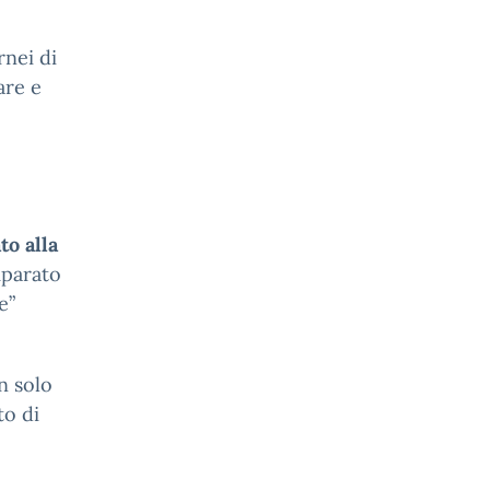
nei di
are e
to alla
mparato
e”
n solo
to di