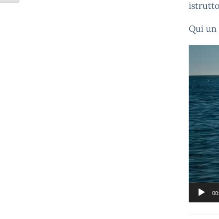
istrutt
Qui un 
Video
Player
00