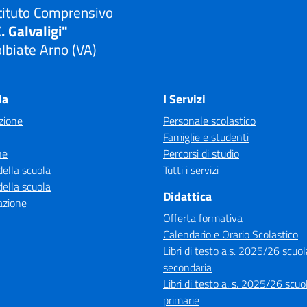
tituto Comprensivo
. Galvaligi"
lbiate Arno (VA)
Visita la pagina iniziale della scuola
la
I Servizi
zione
Personale scolastico
Famiglie e studenti
ne
Percorsi di studio
della scuola
Tutti i servizi
della scuola
Didattica
azione
Offerta formativa
Calendario e Orario Scolastico
Libri di testo a.s. 2025/26 scuol
secondaria
Libri di testo a. s. 2025/26 scuo
primarie