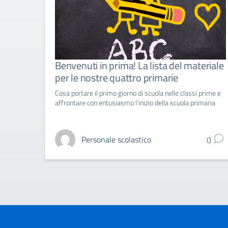
Benvenuti in prima! La lista del materiale
per le nostre quattro primarie
Cosa portare il primo giorno di scuola nelle classi prime e
affrontare con entusiasmo l'inizio della scuola primaria
Personale scolastico
0