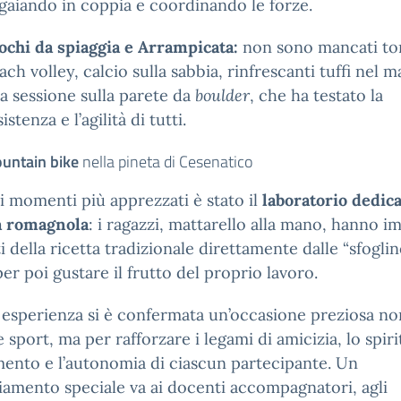
gaiando in coppia e coordinando le forze.
ochi da spiaggia e Arrampicata:
non sono mancati tor
ach volley, calcio sulla sabbia, rinfrescanti tuffi nel m
a sessione sulla parete da
boulder
, che ha testato la
istenza e l’agilità di tutti.
untain bike
nella pineta di Cesenatico
 momenti più apprezzati è stato il
laboratorio dedica
a romagnola
: i ragazzi, mattarello alla mano, hanno i
ti della ricetta tradizionale direttamente dalle “sfoglin
 per poi gustare il frutto del proprio lavoro.
esperienza si è confermata un’occasione preziosa no
e sport, ma per rafforzare i legami di amicizia, lo spiri
ento e l’autonomia di ciascun partecipante. Un
iamento speciale va ai docenti accompagnatori, agli