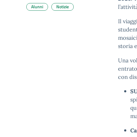
Alunni
Notizie
l’attivi
Il viag
student
mosaici
storia 
Una vol
entrato
con dis
SU
sp
qu
ma
Ca