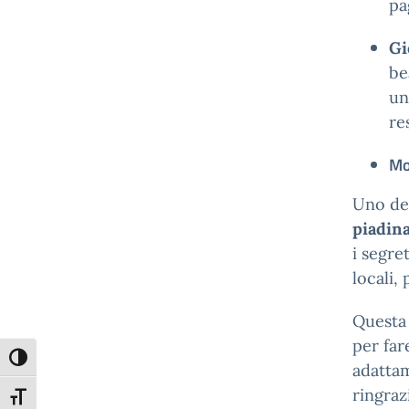
pa
Gi
be
un
res
Mo
Uno dei
piadin
i segre
locali,
Questa 
per far
Attiva/disattiva alto contrasto
adattam
ringraz
Attiva/disattiva dimensione testo