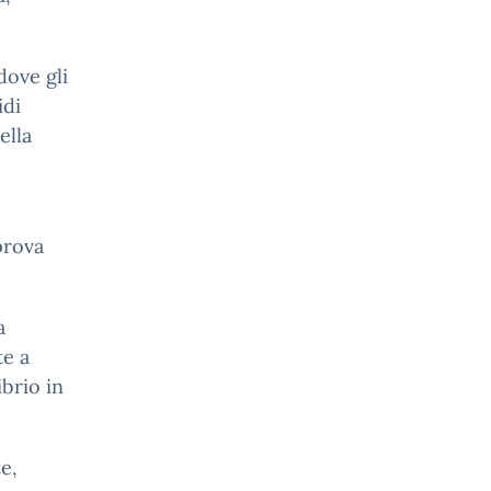
 dove gli
idi
ella
 prova
a
te a
ibrio in
e,