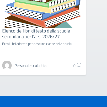
Elenco dei libri di testo della scuola
Music
secondaria per l’a. s. 2026/27
scol
Ecco i libri adottati per ciascuna classe della scuola
Venerd
un'int
Personale scolastico
0