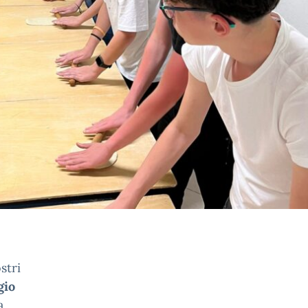
stri
gio
a,