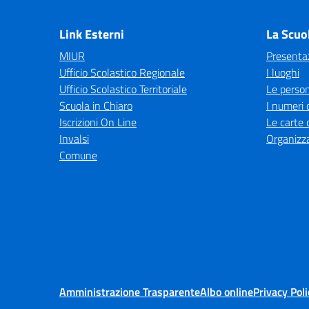
— 
Link Esterni
La Scuo
MIUR
Presenta
Ufficio Scolastico Regionale
I luoghi
Ufficio Scolastico Territoriale
Le perso
Scuola in Chiaro
I numeri 
Iscrizioni On Line
Le carte 
Invalsi
Organizz
Comune
Amministrazione Trasparente
Albo online
Privacy Poli