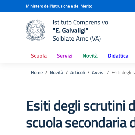
Vai ai contenuti
Vai al menu di navigazione
Vai al footer
Ministero dell'Istruzione e del Merito
Istituto Comprensivo
"E. Galvaligi"
e della scuola
Solbiate Arno (VA)
— Visita la pagina iniziale del
Scuola
Servizi
Novità
Didattica
Home
Novità
Articoli
Avvisi
Esiti degli
Esiti degli scrutini
scuola secondaria 