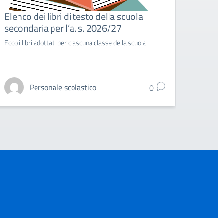
Elenco dei libri di testo della scuola
Music
secondaria per l’a. s. 2026/27
scol
Ecco i libri adottati per ciascuna classe della scuola
Venerd
un'int
Personale scolastico
0