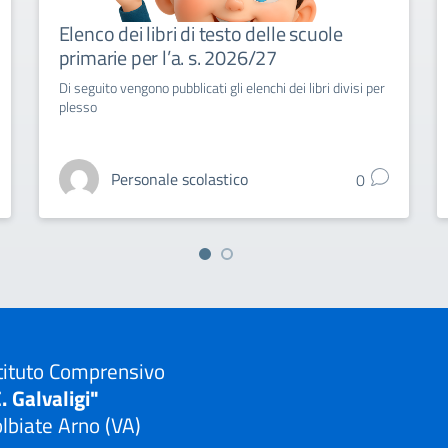
Elenco dei libri di testo delle scuole
primarie per l’a. s. 2026/27
Di seguito vengono pubblicati gli elenchi dei libri divisi per
plesso
Personale scolastico
0
tituto Comprensivo
. Galvaligi"
lbiate Arno (VA)