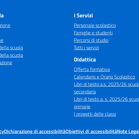
Visita la pagina iniziale della scuola
la
I Servizi
zione
Personale scolastico
Famiglie e studenti
ne
Percorsi di studio
della scuola
Tutti i servizi
della scuola
Didattica
azione
Offerta formativa
Calendario e Orario Scolastico
Libri di testo a.s. 2025/26 scuol
secondaria
Libri di testo a. s. 2025/26 scuo
primarie
I progetti delle classi
cy
Dichiarazione di accessibilità
Obiettivi di accessibilità
Note Legal