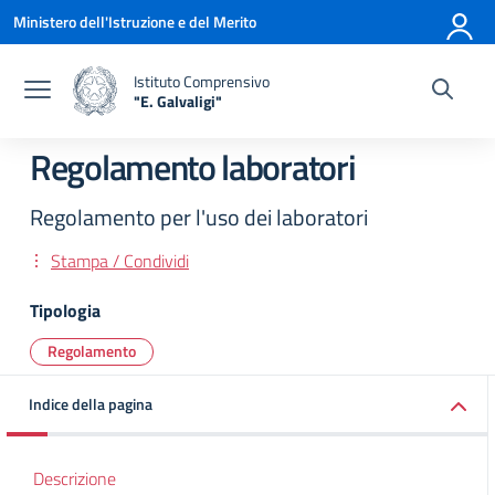
Vai ai contenuti
Vai al menu di navigazione
Vai al footer
Ministero dell'Istruzione e del Merito
Istituto Comprensivo
"E. Galvaligi"
— Visita la pagina iniziale della scuola
Regolamento laboratori
Regolamento per l'uso dei laboratori
Stampa / Condividi
Tipologia
Regolamento
Indice della pagina
Descrizione