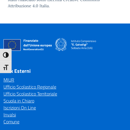
Attribuzione 4.0 Italia.
Istituto Comprensivo
"E. Galvaligi"
Solbiate Arno (VA)
— Visita la pagina iniziale della scuola
Attiva/disattiva alto contrasto
Attiva/disattiva dimensione testo
Link Esterni
MIUR
Ufficio Scolastico Regionale
Ufficio Scolastico Territoriale
Scuola in Chiaro
Iscrizioni On Line
Invalsi
Comune