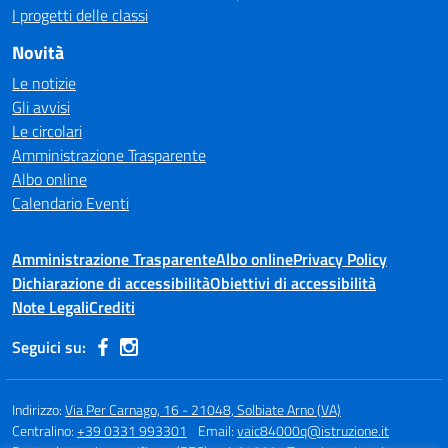
I progetti delle classi
Novità
Le notizie
Gli avvisi
Le circolari
Amministrazione Trasparente
Albo online
Calendario Eventi
Amministrazione Trasparente
Albo online
Privacy Policy
Dichiarazione di accessibilità
Obiettivi di accessibilità
Note Legali
Crediti
Seguici su:
Indirizzo:
Via Per Carnago, 16 - 21048, Solbiate Arno (VA)
Centralino:
+39 0331 993301
Email:
vaic84000q@istruzione.it