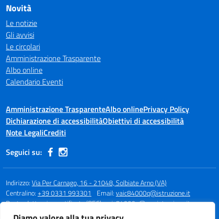
Novità
Le notizie
Gli avvisi
Le circolari
Amministrazione Trasparente
Albo online
Calendario Eventi
Amministrazione Trasparente
Albo online
Privacy Policy
Dichiarazione di accessibilità
Obiettivi di accessibilità
Note Legali
Crediti
Seguici su:
Indirizzo:
Via Per Carnago, 16 - 21048, Solbiate Arno (VA)
Centralino:
+39 0331 993301
Email:
vaic84000q@istruzione.it
Posta elettronica certificata (PEC):
vaic84000q@pec.istruzione.it
Diamo valore alla tua privacy