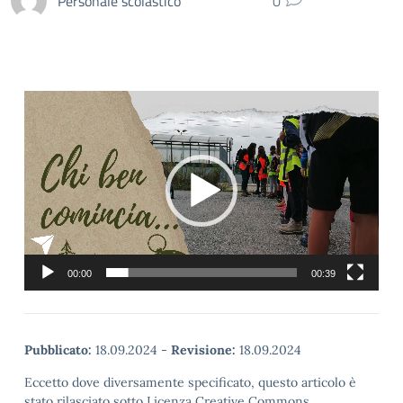
Personale scolastico
0
Video
Player
00:00
00:39
Pubblicato:
18.09.2024
-
Revisione:
18.09.2024
Eccetto dove diversamente specificato, questo articolo è
stato rilasciato sotto Licenza Creative Commons