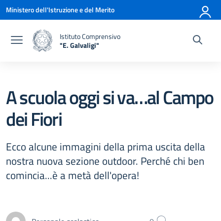
Vai ai contenuti
Vai al menu di navigazione
Vai al footer
Ministero dell'Istruzione e del Merito
Istituto Comprensivo
"E. Galvaligi"
— Visita la pagina iniziale della scuola
A scuola oggi si va…al Campo
dei Fiori
Ecco alcune immagini della prima uscita della
nostra nuova sezione outdoor. Perché chi ben
comincia...è a metà dell'opera!