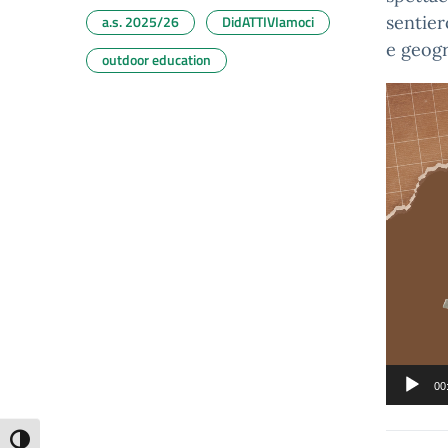
a.s. 2025/26
DidATTIVIamoci
sentier
e geogr
outdoor education
Video
Player
00
Attiva/disattiva alto contrasto