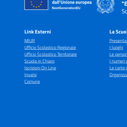
"E
So
— 
Link Esterni
La Scuo
MIUR
Presenta
Ufficio Scolastico Regionale
I luoghi
Ufficio Scolastico Territoriale
Le perso
Scuola in Chiaro
I numeri 
Iscrizioni On Line
Le carte 
Invalsi
Organizz
Comune