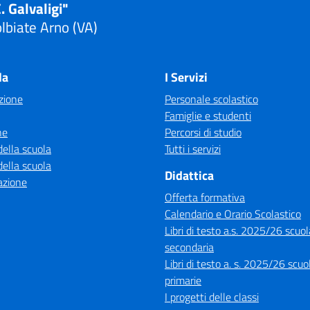
. Galvaligi"
lbiate Arno (VA)
Visita la pagina iniziale della scuola
la
I Servizi
zione
Personale scolastico
Famiglie e studenti
ne
Percorsi di studio
della scuola
Tutti i servizi
della scuola
Didattica
azione
Offerta formativa
Calendario e Orario Scolastico
Libri di testo a.s. 2025/26 scuol
secondaria
Libri di testo a. s. 2025/26 scuo
primarie
I progetti delle classi