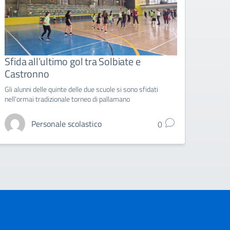
Sfida all’ultimo gol tra Solbiate e
I seg
Castronno
Una cur
second
Gli alunni delle quinte delle due scuole si sono sfidati
nell'ormai tradizionale torneo di pallamano
Personale scolastico
0