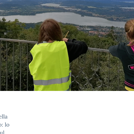
ella
o: lo
ul