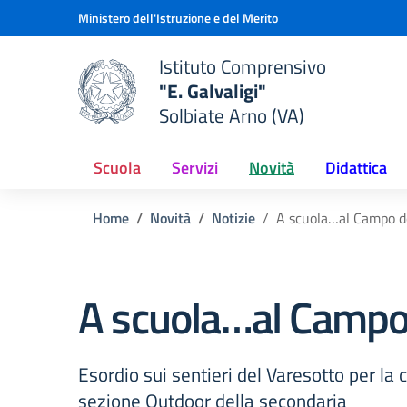
Vai ai contenuti
Vai al menu di navigazione
Vai al footer
Ministero dell'Istruzione e del Merito
Istituto Comprensivo
"E. Galvaligi"
e della scuola
Solbiate Arno (VA)
— Visita la pagina iniziale del
Scuola
Servizi
Novità
Didattica
Home
Novità
Notizie
A scuola…al Campo de
A scuola…al Campo 
Esordio sui sentieri del Varesotto per la 
sezione Outdoor della secondaria