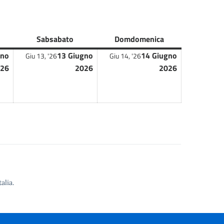
Sab
sabato
Dom
domenica
gno
13 Giugno
14 Giugno
Giu 13, '26
Giu 14, '26
26
2026
2026
alia.