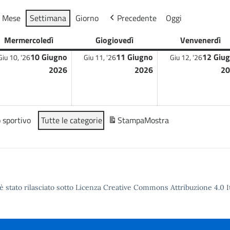
Mese
Settimana
Giorno
Precedente
Oggi
Mer
mercoledì
Gio
giovedì
Ven
venerdì
10 Giugno
11 Giugno
12 Giu
Giu 10, '26
Giu 11, '26
Giu 12, '26
2026
2026
20
 sportivo
Tutte le categorie
Stampa
Mostra
è stato rilasciato sotto Licenza Creative Commons Attribuzione 4.0 It