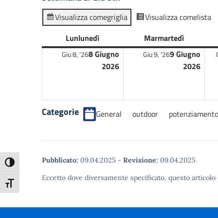
Visualizza come
griglia
Visualizza come
lista
Lun
lunedì
Mar
martedì
8 Giugno
9 Giugno
Giu 8, '26
Giu 9, '26
2026
2026
Categorie
General
outdoor
potenziamento
Pubblicato:
09.04.2025
-
Revisione:
09.04.2025
Attiva/disattiva alto contrasto
Eccetto dove diversamente specificato, questo articolo 
Attiva/disattiva dimensione testo