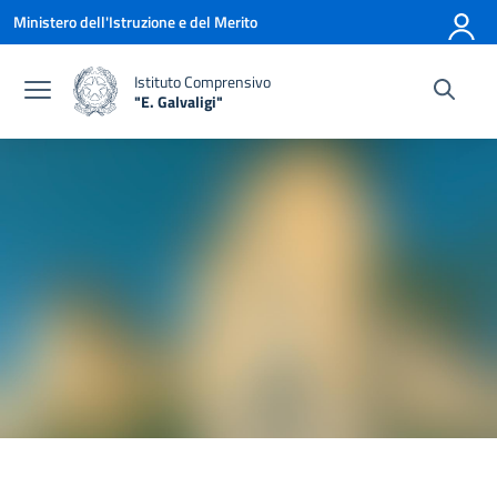
Vai ai contenuti
Vai al menu di navigazione
Vai al footer
Ministero dell'Istruzione e del Merito
Istituto Comprensivo
"E. Galvaligi"
— Visita la pagina iniziale della scuola