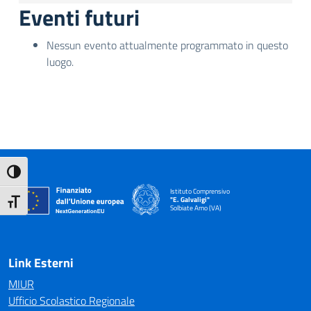
Eventi futuri
Nessun evento attualmente programmato in questo
luogo.
Attiva/disattiva alto contrasto
Istituto Comprensivo
"E. Galvaligi"
Attiva/disattiva dimensione testo
Solbiate Arno (VA)
— Visita la pagina iniziale della scuola
Link Esterni
MIUR
Ufficio Scolastico Regionale