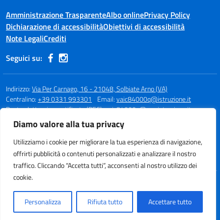
Amministrazione Trasparente
Albo online
Privacy Policy
Dichiarazione di accessibilità
Obiettivi di accessibilità
Note Legali
Crediti
Seguici su:
Indirizzo:
Via Per Carnago, 16 - 21048, Solbiate Arno (VA)
Centralino:
+39 0331 993301
Email:
vaic84000q@istruzione.it
Posta elettronica certificata (PEC):
vaic84000q@pec.istruzione.it
Diamo valore alla tua privacy
Codice fiscale: 80015980123
Codice meccanografico:
VAIC84000Q
Utilizziamo i cookie per migliorare la tua esperienza di navigazione,
Codice unico di fatturazione (CUF): UFBQUC
offrirti pubblicità o contenuti personalizzati e analizzare il nostro
traffico. Cliccando “Accetta tutti”, acconsenti al nostro utilizzo dei
cookie.
Idea e progetto di Designers Italia
Personalizza
Rifiuta tutto
Accettare tutto