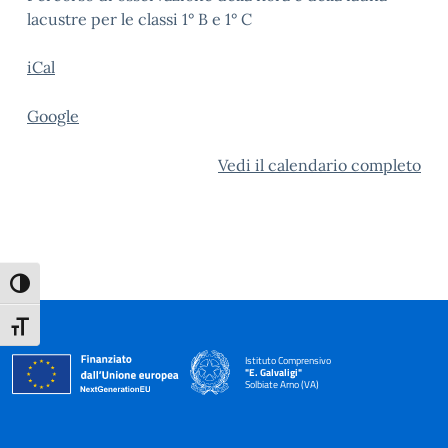
lacustre per le classi 1° B e 1° C
iCal
Google
Vedi il calendario completo
Attiva/disattiva alto contrasto
Attiva/disattiva dimensione testo
Istituto Comprensivo
"E. Galvaligi"
Solbiate Arno (VA)
— Visita la pagina iniziale della scuola