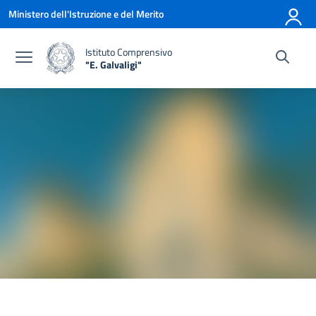
Vai ai contenuti
Vai al menu di navigazione
Vai al footer
Ministero dell'Istruzione e del Merito
Istituto Comprensivo
"E. Galvaligi"
— Visita la pagina iniziale della scuola