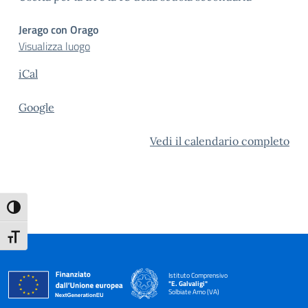
Jerago con Orago
Visualizza luogo
iCal
Google
Vedi il calendario completo
Attiva/disattiva alto contrasto
Attiva/disattiva dimensione testo
Istituto Comprensivo
"E. Galvaligi"
Solbiate Arno (VA)
— Visita la pagina iniziale della scuola