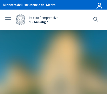
Vai ai contenuti
Vai al menu di navigazione
Vai al footer
Ministero dell'Istruzione e del Merito
Istituto Comprensivo
"E. Galvaligi"
— Visita la pagina iniziale della scuola