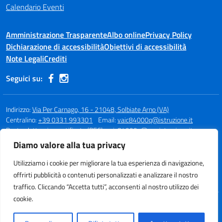
Calendario Eventi
Amministrazione Trasparente
Albo online
Privacy Policy
Dichiarazione di accessibilità
Obiettivi di accessibilità
Note Legali
Crediti
Seguici su:
Indirizzo:
Via Per Carnago, 16 - 21048, Solbiate Arno (VA)
Centralino:
+39 0331 993301
Email:
vaic84000q@istruzione.it
Posta elettronica certificata (PEC):
vaic84000q@pec.istruzione.it
Diamo valore alla tua privacy
Codice fiscale: 80015980123
Codice meccanografico:
VAIC84000Q
Utilizziamo i cookie per migliorare la tua esperienza di navigazione,
Codice unico di fatturazione (CUF): UFBQUC
offrirti pubblicità o contenuti personalizzati e analizzare il nostro
traffico. Cliccando “Accetta tutti”, acconsenti al nostro utilizzo dei
cookie.
Idea e progetto di Designers Italia