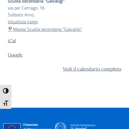
Scuola secondaria "Galvaligi"
via per Carnago, 16
Solbiate Arno
,
Visualizza luogo
Mappa
Scuola secondaria "Galvaligi"
iCal
Google
Vedi il calendario completo
Attiva/disattiva alto contrasto
Attiva/disattiva dimensione testo
Istituto Comprensivo
"E. Galvaligi"