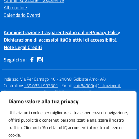
Amministrazione Trasparente
Albo online
Calendario Eventi
Amministrazione Trasparente
Albo online
Privacy Policy
Dichiarazione di accessibilità
Obiettivi di accessibilità
Note Legali
Crediti
Seguici su:
Indirizzo:
Via Per Carnago, 16 - 21048, Solbiate Arno (VA)
Centralino:
+39 0331 993301
Email:
vaic84000q@istruzione.it
Posta elettronica certificata (PEC):
vaic84000q@pec.istruzione.it
Diamo valore alla tua privacy
Codice fiscale: 80015980123
Codice meccanografico:
VAIC84000Q
Utilizziamo i cookie per migliorare la tua esperienza di navigazione,
Codice unico di fatturazione (CUF): UFBQUC
offrirti pubblicità o contenuti personalizzati e analizzare il nostro
traffico. Cliccando “Accetta tutti”, acconsenti al nostro utilizzo dei
cookie.