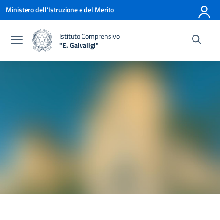
Vai ai contenuti
Vai al menu di navigazione
Vai al footer
Ministero dell'Istruzione e del Merito
Istituto Comprensivo
"E. Galvaligi"
— Visita la pagina iniziale della scuola