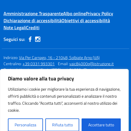
Amministrazione Trasparente
Albo online
Privacy Policy
Dichiarazione di accessibilità
Obiettivi di accessibilità
Note Legali
Crediti
Seguici su:
Indirizzo:
Via Per Carnago, 16 - 21048, Solbiate Arno (VA)
Centralino:
+39 0331 993301
Email:
vaic84000q@istruzione.it
Posta elettronica certificata (PEC):
vaic84000q@pec.istruzione.it
Diamo valore alla tua privacy
Codice fiscale: 80015980123
Codice meccanografico:
VAIC84000Q
Utilizziamo i cookie per migliorare la tua esperienza di navigazione,
Codice unico di fatturazione (CUF): UFBQUC
offrirti pubblicità o contenuti personalizzati e analizzare il nostro
traffico. Cliccando “Accetta tutti”, acconsenti al nostro utilizzo dei
cookie.
Idea e progetto di Designers Italia
Personalizza
Rifiuta tutto
Accettare tutto