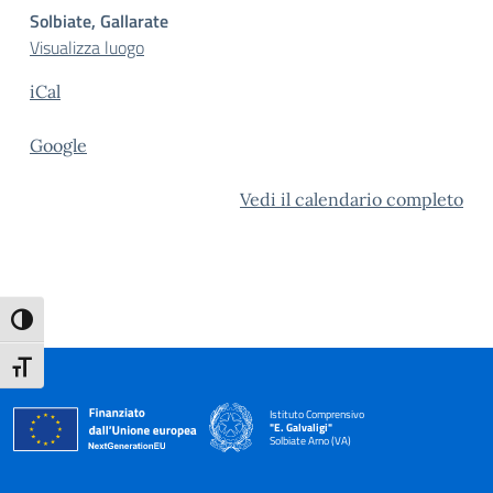
Solbiate, Gallarate
Visualizza luogo
iCal
Google
Vedi il calendario completo
Attiva/disattiva alto contrasto
Attiva/disattiva dimensione testo
Istituto Comprensivo
"E. Galvaligi"
Solbiate Arno (VA)
— Visita la pagina iniziale della scuola