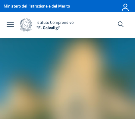
Vai ai contenuti
Vai al menu di navigazione
Vai al footer
Ministero dell'Istruzione e del Merito
Istituto Comprensivo
"E. Galvaligi"
— Visita la pagina iniziale della scuola