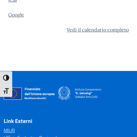
Google
Vedi il calendario completo
Attiva/disattiva alto contrasto
Istituto Comprensivo
Attiva/disattiva dimensione testo
"E. Galvaligi"
Solbiate Arno (VA)
— Visita la pagina iniziale della scuola
Link Esterni
MIUR