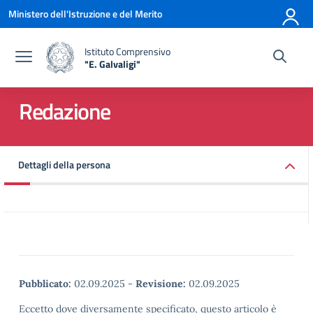
Vai ai contenuti
Vai al menu di navigazione
Vai al footer
Ministero dell'Istruzione e del Merito
Istituto Comprensivo
"E. Galvaligi"
— Visita la pagina iniziale della scuola
Redazione
Dettagli della persona
Pubblicato:
02.09.2025
-
Revisione:
02.09.2025
Eccetto dove diversamente specificato, questo articolo è