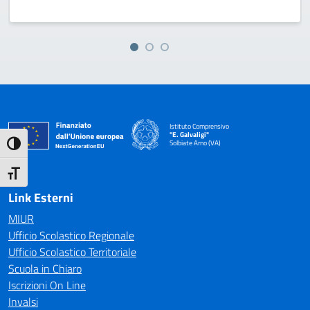
Istituto Comprensivo
"E. Galvaligi"
Solbiate Arno (VA)
Attiva/disattiva alto contrasto
— Visita la pagina iniziale della scuola
Attiva/disattiva dimensione testo
Link Esterni
MIUR
Ufficio Scolastico Regionale
Ufficio Scolastico Territoriale
Scuola in Chiaro
Iscrizioni On Line
Invalsi